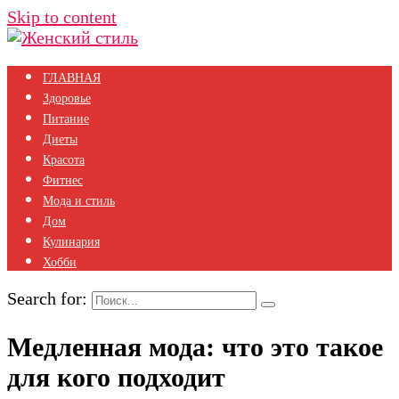
Skip to content
ГЛАВНАЯ
Здоровье
Питание
Диеты
Красота
Фитнес
Мода и стиль
Дом
Кулинария
Хобби
Search for:
Медленная мода: что это такое
для кого подходит