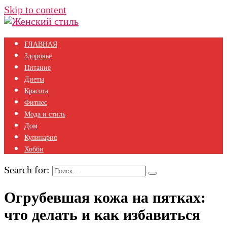
Skip to content
ГЛАВНАЯ
Здоровье
Питание
Диеты
Красота
Фитнес
Мода и стиль
Дом
Кулинария
Хобби
Search for:
Огрубевшая кожа на пятках:
что делать и как избавиться