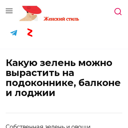
Skip
to
content
Какую зелень можно
вырастить на
подоконнике, балконе
и лоджии
Собственная зелень и овощи,