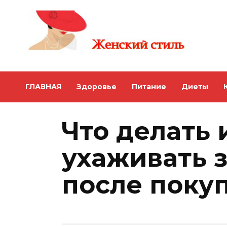
Skip
to
content
ГЛАВНАЯ
Здоровье
Питание
Диеты
Что делать 
ухаживать 
после поку