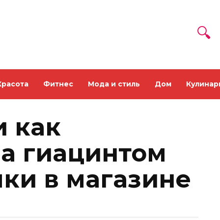
Красота
Фитнес
Мода и стиль
Дом
Кулинар
и как
за гиацинтом
пки в магазине