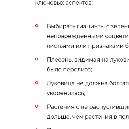
ключевых аспектов:
Выбирать гиацинты с зеле
неповрежденными соцветия
листьями или признаками б
Плесень, видимая на лукови
было перелито;
Луковица не должна болтатьс
укоренилась;
Растения с не распустивши
дольше, чем растения в пол