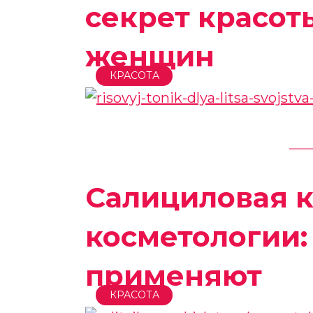
секрет красот
женщин
КРАСОТА
Салициловая к
косметологии:
применяют
КРАСОТА