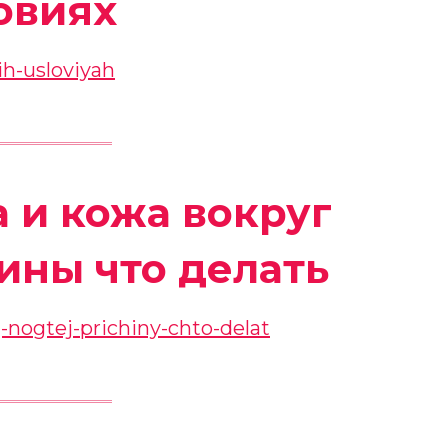
овиях
а и кожа вокруг
ины что делать