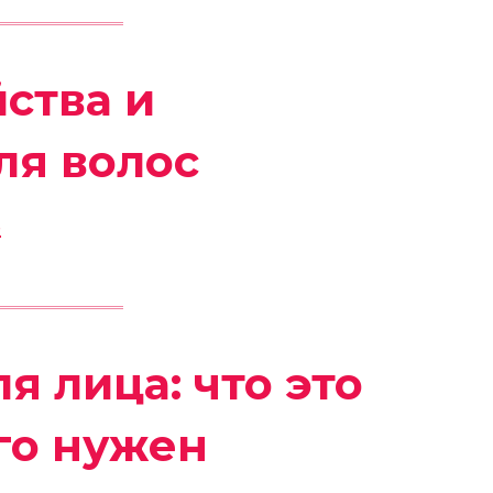
йства и
ля волос
я лица: что это
его нужен