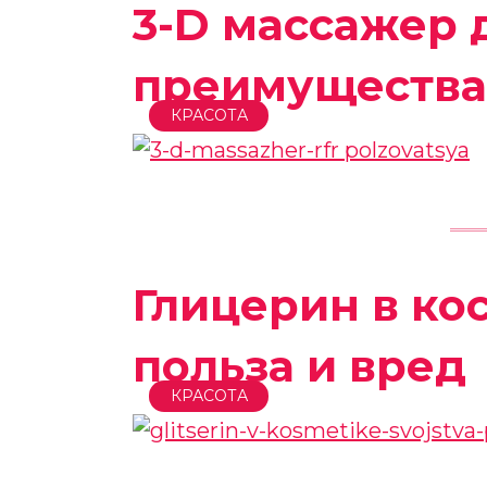
3-D массажер 
преимущества 
КРАСОТА
Глицерин в ко
польза и вред
КРАСОТА