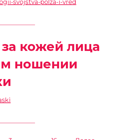
 за кожей лица
ом ношении
ки