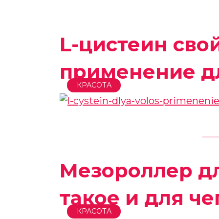
L-цистеин сво
применение д
КРАСОТА
Мезороллер дл
такое и для ч
КРАСОТА