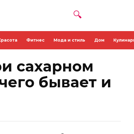
Красота
Фитнес
Мода и стиль
Дом
Кулинар
ри сахарном
 чего бывает и