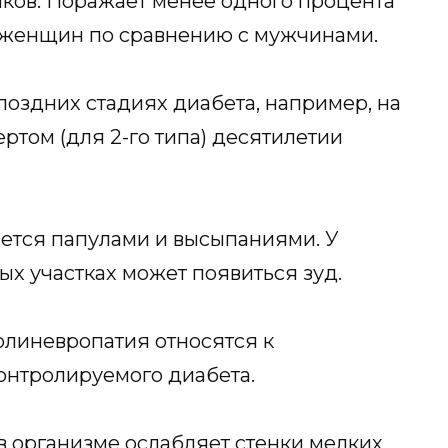
иков. Поражает менее одного процента
у женщин по сравнению с мужчинами.
поздних стадиях диабета, например, на
вертом (для 2-го типа) десятилетии
ется папулами и высыпаниями. У
х участках может появиться зуд.
олиневропатия относятся к
онтролируемого диабета.
 организме ослабляет стенки мелких