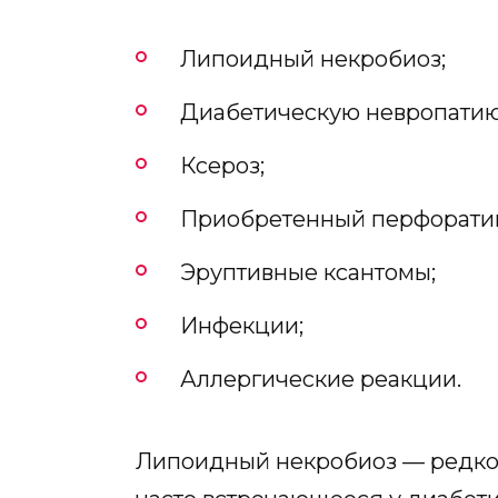
Липоидный некробиоз;
Диабетическую невропатию
Ксероз;
Приобретенный перфоратив
Эруптивные ксантомы;
Инфекции;
Аллергические реакции.
Липоидный некробиоз — редкое