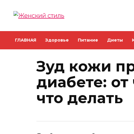
Skip
to
content
ГЛАВНАЯ
Здоровье
Питание
Диеты
Зуд кожи п
диабете: от
что делать