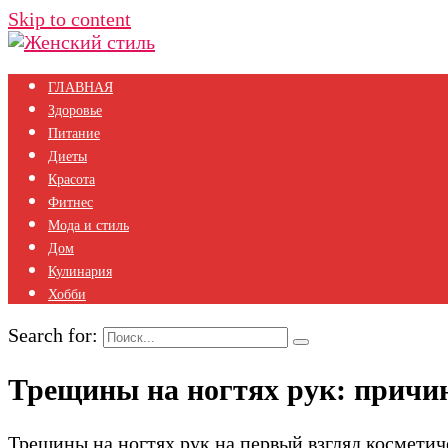
Skip to content
ГЛАВНАЯ
Здоровье
Питание
Диеты
Красота
Фитнес
Мода и стиль
Дом
Кулинария
Хобби
Search for:
Трещины на ногтях рук: причин
Трещины на ногтях рук на первый взгляд космети