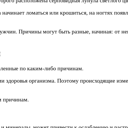
торого расположена серповидная лунула светлого цв
на начинает ломаться или крошиться, на ногтях по
жчин. Причины могут быть разные, начиная: от не
ы
абленные по каким-либо причинам.
нии здоровья организма. Поэтому происходящие из
м причинам.
и минералы, может привести к ослаблению и растр