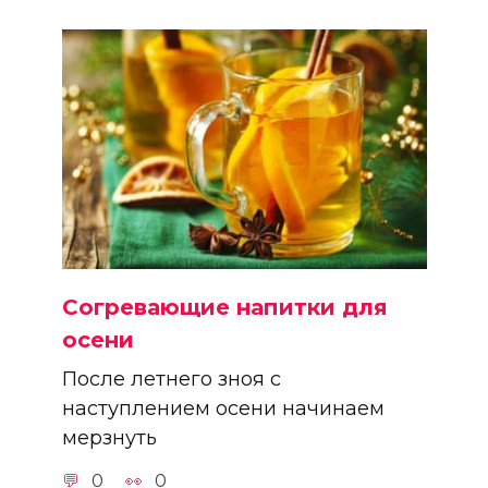
Согревающие напитки для
осени
После летнего зноя с
наступлением осени начинаем
мерзнуть
0
0