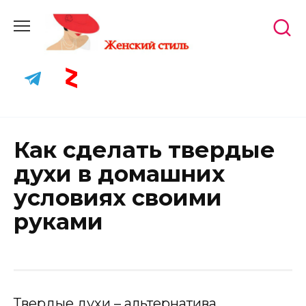
Skip
to
content
Как сделать твердые
духи в домашних
условиях своими
руками
Твердые духи – альтернатива