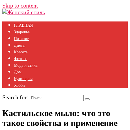
Skip to content
ГЛАВНАЯ
Здоровье
Питание
Диеты
Красота
Фитнес
Мода и стиль
Дом
Кулинария
Хобби
Search for:
Кастильское мыло: что это
такое свойства и применение