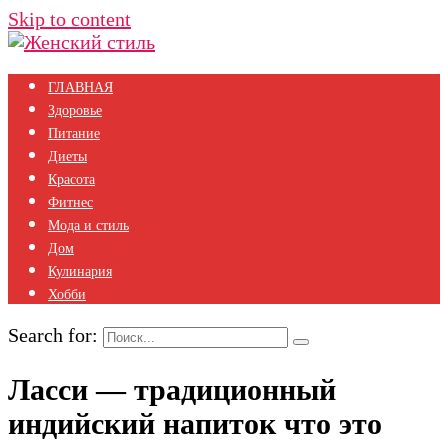
Skip to content
ГЛАВНАЯ
Здоровье
Питание
Диеты
Красота
Фитнес
Мода и стиль
Дом
Кулинария
Хобби
Search for:
Ласси — традиционный
индийский напиток что это