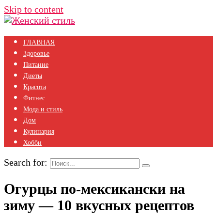
Skip to content
ГЛАВНАЯ
Здоровье
Питание
Диеты
Красота
Фитнес
Мода и стиль
Дом
Кулинария
Хобби
Search for:
Огурцы по-мексикански на
зиму — 10 вкусных рецептов