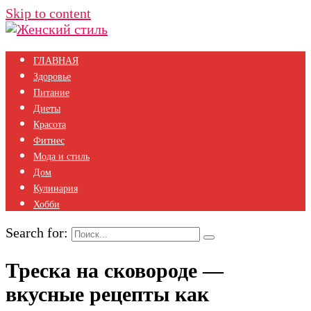
Skip to content
ГЛАВНАЯ
Здоровье
Питание
Диеты
Красота
Фитнес
Мода и стиль
Дом
Кулинария
Хобби
Search for:
Треска на сковороде —
вкусные рецепты как