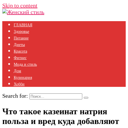
Skip to content
ГЛАВНАЯ
Здоровье
Питание
Диеты
Красота
Фитнес
Мода и стиль
Дом
Кулинария
Хобби
Search for:
Что такое казеинат натрия
польза и вред куда добавляют