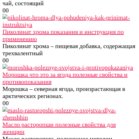
чай, состоящий
0
0
Пиколинат хрома показания и инструкция по
применению
Пиколинат хрома – пищевая добавка, содержащая
трехвалентный
0
0
Морошка что это за ягода полезные свойства и
противопоказания
Морошка – северная ягода, произрастающая в
арктических регионах.
0
0
Масло расторопши полезные свойства для
женщин
Масло расторопши, полученное методом