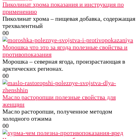
Пиколинат хрома показания и инструкция по
применению
Пиколинат хрома – пищевая добавка, содержащая
трехвалентный
0
0
Морошка что это за ягода полезные свойства и
противопоказания
Морошка – северная ягода, произрастающая в
арктических регионах.
0
0
Масло расторопши полезные свойства для
женщин
Масло расторопши, полученное методом
холодного отжима
0
0