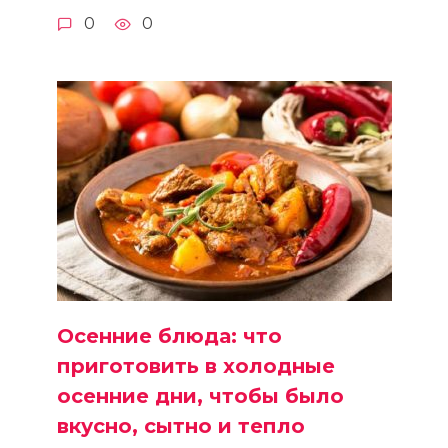
0
0
Осенние блюда: что
приготовить в холодные
осенние дни, чтобы было
вкусно, сытно и тепло