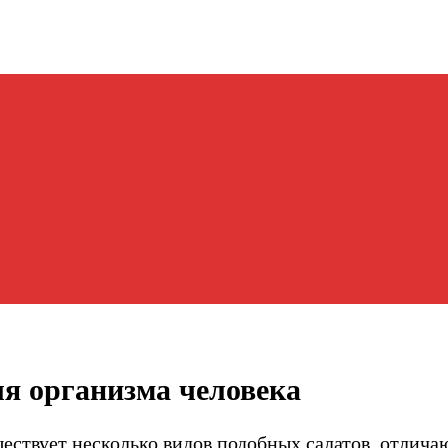
ля организма человека
ствует несколько видов подобных салатов, отлича