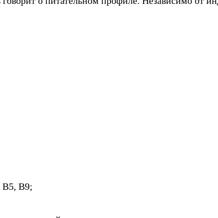
ев говорит о питательном профиле. Независимо от 
 В5, В9;