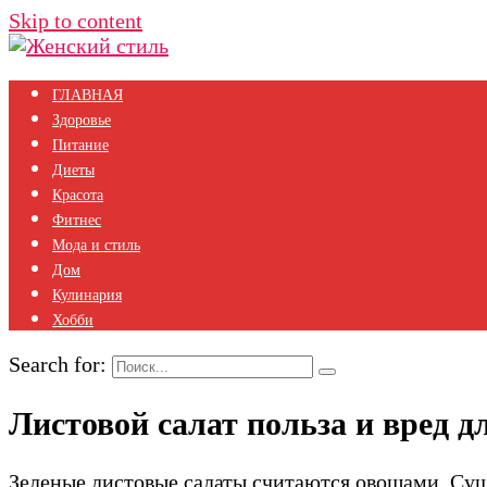
Skip to content
ГЛАВНАЯ
Здоровье
Питание
Диеты
Красота
Фитнес
Мода и стиль
Дом
Кулинария
Хобби
Search for:
Листовой салат польза и вред д
Зеленые листовые салаты считаются овощами. Суще