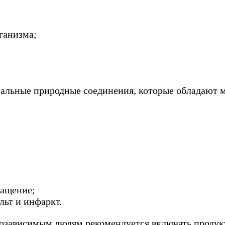
ганизма;
ральные природные соединения, которые обладают 
ращение;
льт и инфаркт.
еозависимым людям рекомендуется включать продукт