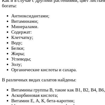
Как и в случае с другими растениями, цвет листь
богаты:
Антиоксидантами;
Витаминами;
Минералами.
Содержат:
Клетчатку;
Воду;
Белки;
Жиры;
Углеводы;
Золу;
Органические кислоты и сахара.
В различных видах салатов найдены:
Витамины группы В, такие как В1, В2, В4, В6,
Аскорбиновая кислота;
Витамин Е, А, К, бета-каротин;