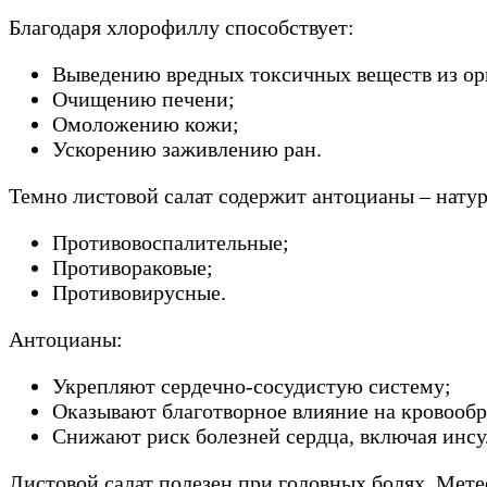
Благодаря хлорофиллу способствует:
Выведению вредных токсичных веществ из ор
Очищению печени;
Омоложению кожи;
Ускорению заживлению ран.
Темно листовой салат содержит антоцианы – нату
Противовоспалительные;
Противораковые;
Противовирусные.
Антоцианы:
Укрепляют сердечно-сосудистую систему;
Оказывают благотворное влияние на кровооб
Снижают риск болезней сердца, включая инсу
Листовой салат полезен при головных болях. Мет