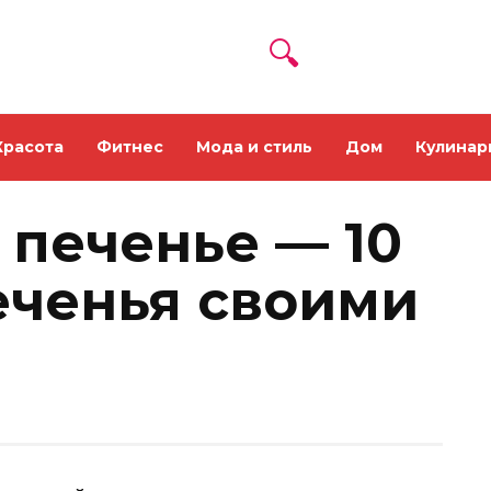
Красота
Фитнес
Мода и стиль
Дом
Кулинар
 печенье — 10
еченья своими