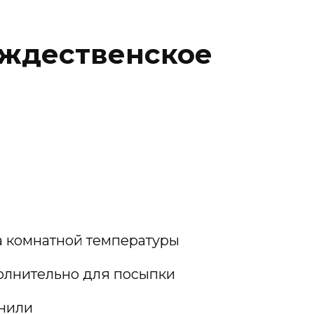
ождественское
а комнатной температуры
олнительно для посыпки
анили