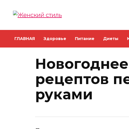
Skip
to
content
ГЛАВНАЯ
Здоровье
Питание
Диеты
Новогоднее
рецептов п
руками